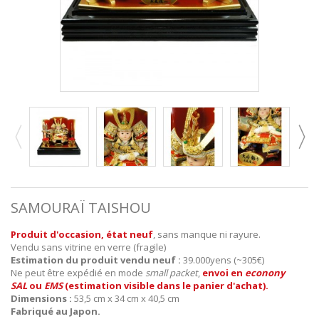
SAMOURAÏ TAISHOU
Produit d'occasion, état neuf
, sans manque ni rayure.
Vendu sans vitrine en verre (fragile)
Estimation du produit vendu neuf :
39.000yens (~305€)
Ne peut être expédié en mode
small packet
,
envoi en
econony
SAL
ou
EMS
(estimation visible dans le panier d'achat).
Dimensions :
53,5 cm x 34 cm x 40,5 cm
Fabriqué au Japon.