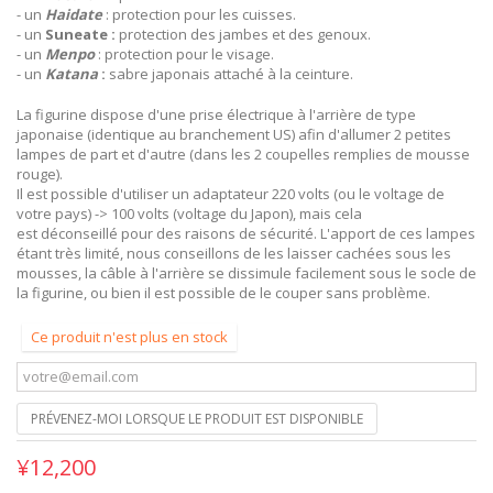
- un
Haidate
: protection pour les cuisses.
- un
Suneate :
protection des jambes et des genoux.
- un
Menpo
: protection pour le visage.
- un
Katana
:
sabre japonais attaché à la ceinture.
La figurine dispose d'une prise électrique à l'arrière de type
japonaise (identique au branchement US) afin d'allumer 2 petites
lampes de part et d'autre (dans les 2 coupelles remplies de mousse
rouge).
Il est possible d'utiliser un adaptateur 220 volts (ou le voltage de
votre pays) -> 100 volts (voltage du Japon), mais cela
est déconseillé pour des raisons de sécurité. L'apport de ces lampes
étant très limité, nous conseillons de les laisser cachées sous les
mousses, la câble à l'arrière se dissimule facilement sous le socle de
la figurine, ou bien il est possible de le couper sans problème.
Ce produit n'est plus en stock
PRÉVENEZ-MOI LORSQUE LE PRODUIT EST DISPONIBLE
¥12,200