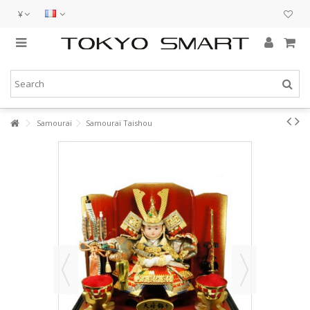
¥
Samouraï
Samouraï Taishou