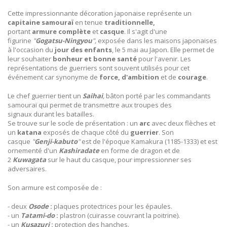
Cette impressionnante décoration japonaise représente un
capitaine
samouraï
en tenue
traditionnelle,
portant
armure
complète
et
casque
. Il s'agit d'une
figurine
"
Gogatsu-Ningyou
",
exposée dans les maisons japonaises
à l'occasion du
jour des enfants
, le 5 mai au Japon. Elle permet de
leur souhaiter
bonheur et
bonne santé
pour l'avenir. Les
représentations de guerriers sont souvent utilisés pour cet
événement car synonyme de
force, d'ambition
et de
courage
.
Le chef guerrier tient un
Saihai
,
bâton porté par les commandants
samouraï qui permet de transmettre aux troupes des
signaux durant les batailles.
Se trouve sur le socle de présentation : un
arc
avec deux flèches et
un
katana
exposés de chaque côté du
guerrier
. Son
casque
"
Genji-kabuto
"
est de l'époque Kamakura (1185-1333) et est
ornementé d'un
Kashiradate
en forme de dragon et de
2
Kuwagata
sur le haut du casque, pour impressionner ses
adversaires.
Son armure est composée de :
- deux
Osode
:
plaques protectrices pour les épaules.
- un
Tatami-do
:
plastron (cuirasse couvrant la poitrine).
- un
Kusazuri
:
protection des hanches.