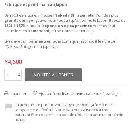
Fabriqué et peint main au Japon
Une Kokeshi qui en impose !
Takeda Shingen
était l'un des plus
grands daimyō
(gouverneur féodal) qu'ait connu le Japon. Il vécu de
1521 à 1573
et mena l’
expansion de sa province
nommée Kai,
actuellement
Yamanashi,
où se trouve le mont Fuji.
Livré avec un
panneau en bois
sur lequel est inscrit le nom de
"Takeda Shingen" en japonais.
¥4,600
AJOUTER AU PANIER
Imprimer
Ajouter à ma liste d'envies cadeaux à partager
En achetant ce produit vous gagnerez
¥200
grâce à notre
programme de fidélité. Votre panier totalisera
¥200
qui
pourront être convertis en bon de réduction pour un prochain
achat.