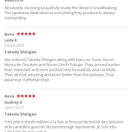
Absolutely stunning beautifully made the detail is breathtaking.
The Japanese dedication to everything they produce is always
outstanding.
Note
Leila R
14/04/2018
Takeda Shingen
We ordered Takeda Shingen along with Haru no Yume, Noren
Minna de Otsukimi and Noren Shichi Fukujin. They arrived earlier
than expected and were packed very beautifully and carefully.
They all look amazing and even better than the pictures. True
Japanese craftsmanship!
Note
Audrey G
28/01/2015
Takeda Shingen
Très jolie kokeshi mêlant à la fois la finesse du travail des artisans
et le caractère guerrier du personnage représenté. Je suis très
satisfaite de mon achat.