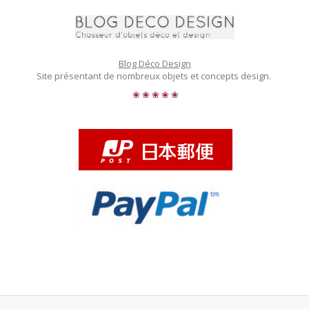
Blog Déco Design
Site présentant de nombreux objets et concepts design.
❀ ❀ ❀ ❀ ❀