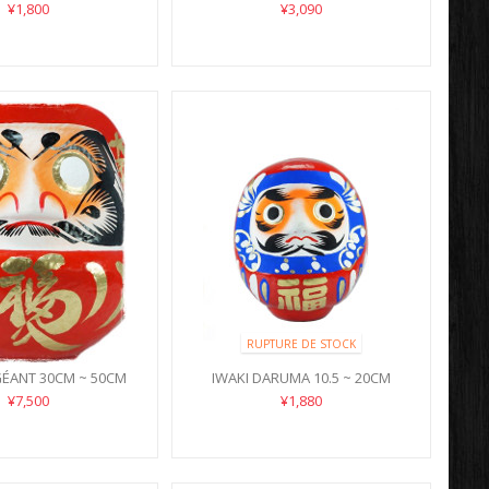
¥1,800
¥3,090
RUPTURE DE STOCK
ÉANT 30CM ~ 50CM
IWAKI DARUMA 10.5 ~ 20CM
¥7,500
¥1,880