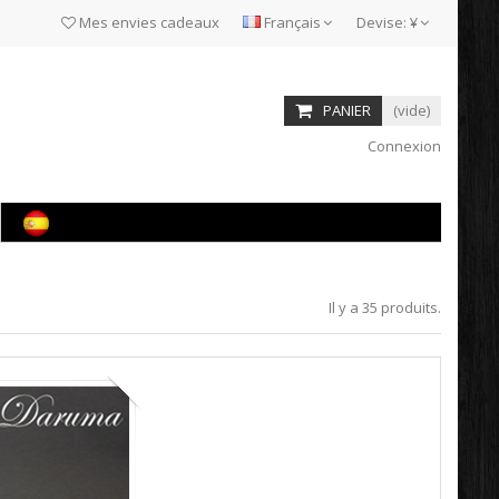
Mes envies cadeaux
Français
Devise:
¥
PANIER
(vide)
Connexion
Il y a 35 produits.