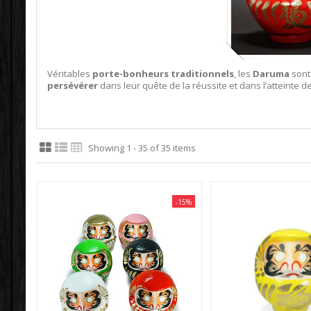
Véritables
porte-bonheurs traditionnels
, les
Daruma
sont
persévérer
dans
leur quête de la réussite
et dans
l’atteinte
de
Showing 1 - 35 of 35 items
-15%