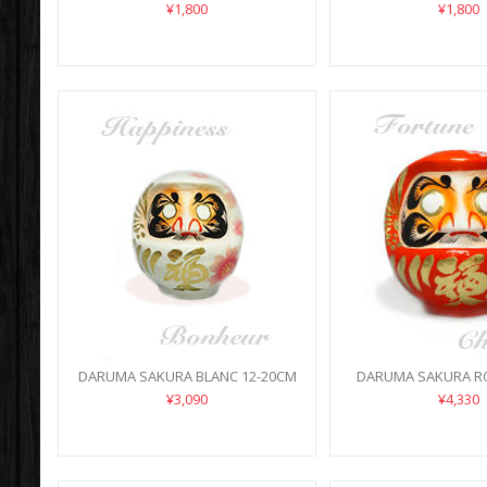
¥1,800
¥1,800
DARUMA SAKURA BLANC 12-20CM
DARUMA SAKURA R
¥3,090
¥4,330