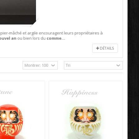
pier-mâché et argile encouragent leurs propriétaires à
ouvel an
ou bien lors du
comme...
DÉTAILS