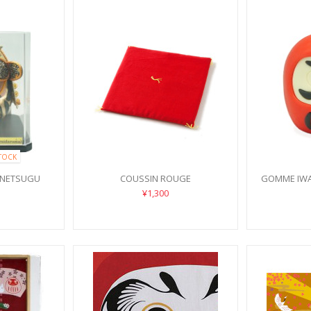
TOCK
ANETSUGU
COUSSIN ROUGE
GOMME IW
¥1,300