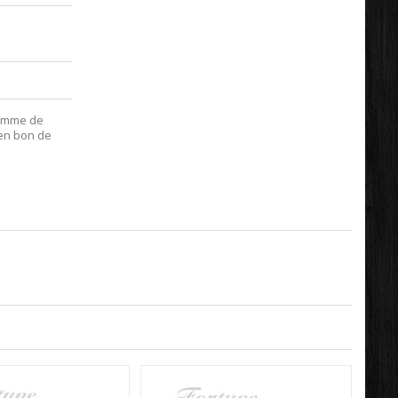
ramme de
 en bon de