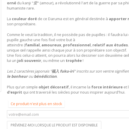
orné
du kanji "
愛
" (amour), a révolutionné l'art de la guerre par sa ph
humaniste rare.
La
couleur doré
de ce Daruma est en général destinée à
apporter 
son propriétaire.
Comme le veut la tradition, il ne possède pas de pupilles : il faudra lu
pupille gauche une fois fixé votre but à
atteindre (
familial
,
amoureux
,
professionnel
,
relatif aux études
unique œil rappelle ainsi chaque jour à son propriétaire son objectif.
Une fois celui-ci atteint, on pourra alors lui dessiner son deuxième œil
lui un
joli souvenir
, ou même un
trophée
!
Les 2 caractères japonais "
福入 fuku-iri
" inscrits sur son ventre signifie
le
bonheur
ou
bénédiction
.
Plus qu'un simple
objet décoratif
, il incarne la
force intérieure
et 
d'esprit
qui ont traversé les siècles pour nous inspirer aujourd'hui.
Ce produit n'est plus en stock
PRÉVENEZ-MOI LORSQUE LE PRODUIT EST DISPONIBLE