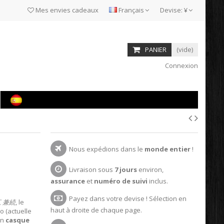
Mes envies cadeaux
Français
Devise:
¥
PANIER
(vide)
Connexion
Nous expédions dans le
monde entier
!
Livraison sous
7 jours
environ,
assurance
et
numéro de suivi
inclus.
Payez dans votre devise ! Sélection en
 兼続
, le
haut à droite de chaque page.
o (actuelle
on
casque