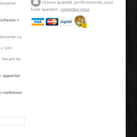
Grosse quantité, professionnels, pour
ilosophie
toute question :
contactez-nous
richesse
à
i dessiner sa
...). Son
, faisant de
nt
apporter
la
noblesse