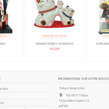
TOCK
RUPTURE DE STOCK
RUP
OMA
MANEKI FAMILY SHIAWASE
DARUMA
¥3,200
E
INFORMATIONS SUR VOTRE BOUTI
Tokyo-Smart.com
andes
102-0071 Tokyo
Chiyodaku Fujimi 2-5
ses
JAPAN