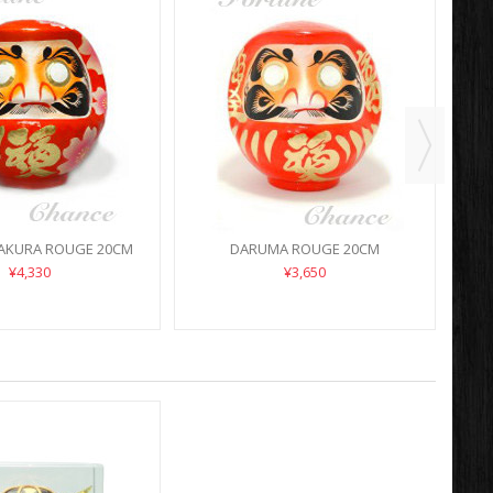
D
AKURA ROUGE 20CM
DARUMA ROUGE 20CM
¥4,330
¥3,650