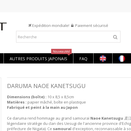
Expédition mondiale!
Paiement sécurisé
Nouveautés!
AUTRES PRODUITS JAPONAIS
FAQ
DARUMA NAOE KANETSUGU
Dimensions (boîte) :
10 x 8,5 x 8,5cm
Matières :
papier mâché, boîte en plastique
Fabriqué et peint à la main au Japon
Ce daruma rend hommage au grand samouraï
Naoe Kanetsugu
直江
légendaire stratège du clan des Uesugi de l'ancienne province d'Echig
préfecture de Niigata). Ce
samouraï
d'exception, reconnaissable à s