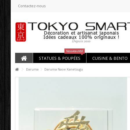
Contactez-nous
Nouveautés!
STATUES & POUPÉES
CUISINE & BENTO
Daruma
Daruma Naoe Kanetsugu