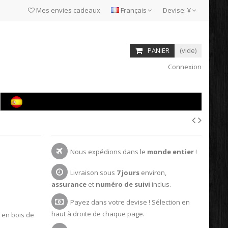
Mes envies cadeaux
Français
Devise:
¥
PANIER
(vide)
Connexion
Nous expédions dans le
monde entier
!
Livraison sous
7 jours
environ,
assurance
et
numéro de suivi
inclus.
Payez dans votre devise ! Sélection en
haut à droite de chaque page.
 en bois de