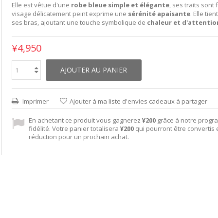
Elle est vêtue d'une
robe bleue simple et élégante
, ses traits sont 
visage délicatement peint exprime une
sérénité apaisante
. Elle tien
ses bras, ajoutant une touche symbolique de
chaleur et d'attentio
¥4,950
AJOUTER AU PANIER
Imprimer
Ajouter à ma liste d'envies cadeaux à partager
En achetant ce produit vous gagnerez
¥200
grâce à notre prog
fidélité. Votre panier totalisera
¥200
qui pourront être convertis
réduction pour un prochain achat.