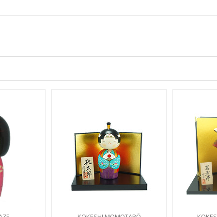
AZE
KOKESHI MOMOTARŌ
KOKES