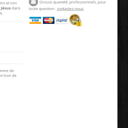
Grosse quantité, professionnels, pour
fins et son
t
Jésus
dans
toute question :
contactez-nous
n
.
ramme de
 en bon de