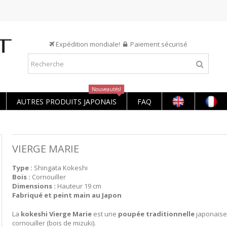
Expédition mondiale!
Paiement sécurisé
Nouveautés!
AUTRES PRODUITS JAPONAIS
FAQ
VIERGE MARIE
Type :
Shingata Kokeshi
Bois :
Cornouiller
Dimensions :
Hauteur 19 cm
Fabriqué et peint main au Japon
La
kokeshi Vierge Marie
est une
poupée traditionnelle
japonaise
cornouiller (bois de mizuki).