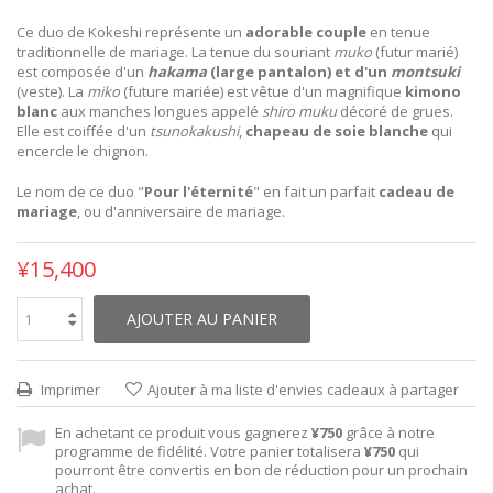
Ce duo de Kokeshi représente un
adorable couple
en tenue
traditionnelle de mariage. La tenue du souriant
muko
(futur marié)
est composée d'un
hakama
(large pantalon) et d'un
montsuki
(veste). La
miko
(future mariée) est vêtue d'un magnifique
kimono
blanc
aux manches longues appelé
shiro muku
décoré de grues.
Elle est coiffée d'un
tsunokakushi
,
chapeau de soie blanche
qui
encercle le chignon.
Le nom de ce duo "
Pour l'éternité
" en fait un parfait
cadeau de
mariage
, ou d'anniversaire de mariage.
¥15,400
AJOUTER AU PANIER
Imprimer
Ajouter à ma liste d'envies cadeaux à partager
En achetant ce produit vous gagnerez
¥750
grâce à notre
programme de fidélité. Votre panier totalisera
¥750
qui
pourront être convertis en bon de réduction pour un prochain
achat.