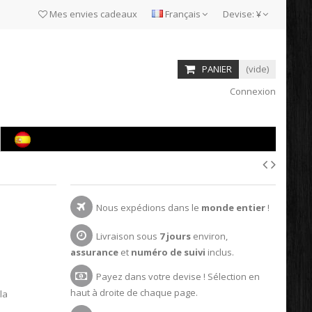
Mes envies cadeaux
Français
Devise:
¥
PANIER
(vide)
Connexion
Nous expédions dans le
monde entier
!
Livraison sous
7 jours
environ,
assurance
et
numéro de suivi
inclus.
Payez dans votre devise ! Sélection en
haut à droite de chaque page.
la