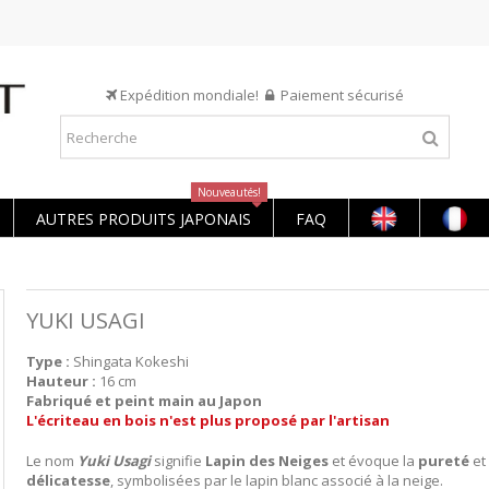
Expédition mondiale!
Paiement sécurisé
Nouveautés!
AUTRES PRODUITS JAPONAIS
FAQ
YUKI USAGI
Type :
Shingata Kokeshi
Hauteur :
16 cm
Fabriqué et peint main au Japon
L'écriteau en bois n'est plus proposé par l'artisan
Le nom
Yuki Usagi
signifie
Lapin des Neiges
et évoque la
pureté
et 
délicatesse
, symbolisées par le lapin blanc associé à la neige.