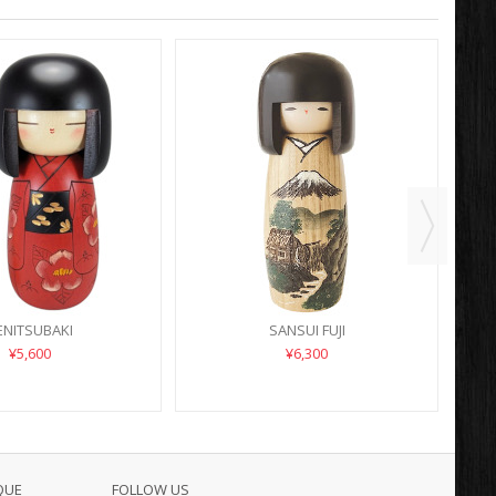
ENITSUBAKI
SANSUI FUJI
¥5,600
¥6,300
QUE
FOLLOW US