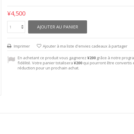
¥4,500
AJOUTER AU PANIER
Imprimer
Ajouter à ma liste d'envies cadeaux à partager
En achetant ce produit vous gagnerez
¥200
grâce à notre prog
fidélité. Votre panier totalisera
¥200
qui pourront être convertis
réduction pour un prochain achat.