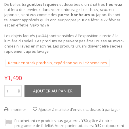
De belles
baguettes laquées
et décorées d'un chat très
heureux
qui fera des envieux dans votre entourage. Les chats,
neko
en
japonais, sont vus comme des
porte-bonheurs
au Japon. Ils sont
tellement appréciés qu'ils ont leur propre jour de fête: le 22 février
est en effet le
Neko no Hi
.
Les objets laqués (
shikki
) sont sensibles à l'exposition directe à la
lumière du soleil. Ces produits ne peuvent pas être utilisés au micro-
ondes ni lavés en machine. Les produits urushi doivent être séchés
rapidement après lavage.
Retour en stock prochain, expédition sous 1~2 semaines
¥1,490
AJOUTER AU PANIER
Imprimer
Ajouter à ma liste d'envies cadeaux à partager
En achetant ce produit vous gagnerez
¥50
grâce à notre
programme de fidélité. Votre panier totalisera
¥50
qui pourront