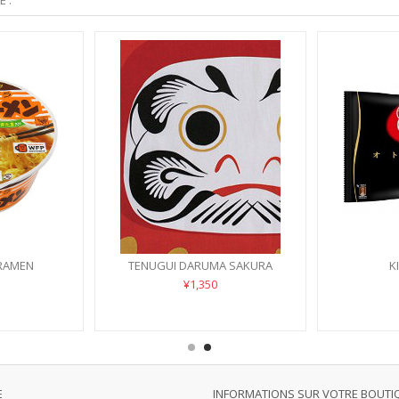
 :
 RAMEN
TENUGUI DARUMA SAKURA
K
¥1,350
E
INFORMATIONS SUR VOTRE BOUTI