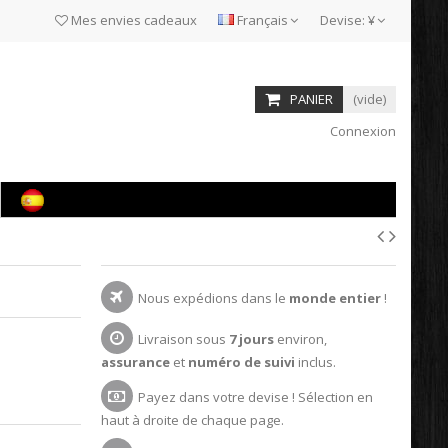
Mes envies cadeaux
Français
Devise:
¥
PANIER
(vide)
Connexion
Nous expédions dans le
monde entier
!
Livraison sous
7 jours
environ,
assurance
et
numéro de suivi
inclus.
Payez dans votre devise ! Sélection en
haut à droite de chaque page.