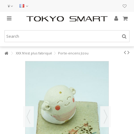
¥
XXX N'est plus fabriqué
Porte-encens Jizou