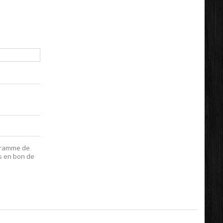
gramme de
is en bon de