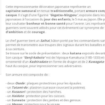
Cette impressionnante décoration japonaise représente un
capitaine
samouraï
en tenue
traditionnelle,
portant
armure
com
casque
. Il s'agit d'une figurine
"
Gogatsu-Ningyou
",
exposée dans les
japonaises à l'occasion du
jour des enfants
, le 5 mai au Japon. Elle
leur souhaiter
bonheur et
bonne santé
pour l'avenir. Les représen
guerriers sont souvent utilisés pour cet événement car synonyme de
d'ambition
et de
courage
.
Le chef guerrier tient un
Saihai
,
bâton porté par les commandants sa
permet de transmettre aux troupes des signaux durant les batailles et
à sa ceinture.
Se trouve sur le socle de présentation : deux
katana
exposés devant
Son casque
"
Genji-kabuto
"
est de l'époque Kamakura (1185-1333) et 
ornementé d'un
Kashiradate
en forme de dragon et de 2
Kuwagata
haut du casque, pour impressionner ses adversaires.
Son armure est composée de :
- deux
Osode
:
plaques protectrices pour les épaules.
- un
Tatami-do
:
plastron (cuirasse couvrant la poitrine).
- un
Kusazuri
:
protection des hanches.
- un
Haidate
: protection pour les cuisses.
- un
Suneate :
protection des jambes et des genoux.
- un
Menpo
: protection pour le visage.