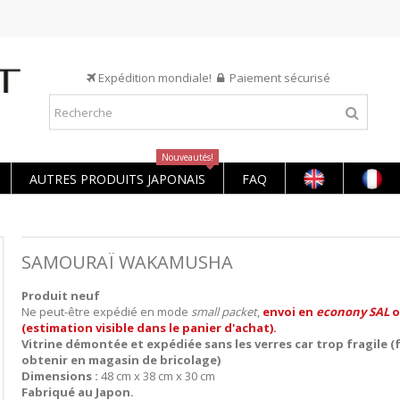
Expédition mondiale!
Paiement sécurisé
Nouveautés!
AUTRES PRODUITS JAPONAIS
FAQ
SAMOURAÏ WAKAMUSHA
Produit neuf
Ne peut-être expédié en mode
small packet
,
envoi en
econony SAL
o
(estimation visible dans le panier d'achat).
Vitrine démontée et expédiée sans les verres car trop fragile (f
obtenir en magasin de bricolage)
Dimensions :
48 cm x 38 cm x 30 cm
Fabriqué au Japon.