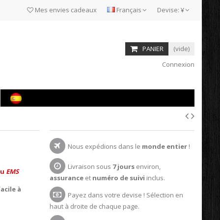
Mes envies cadeaux
Français
Devise:
¥
PANIER
(vide)
Connexion
Nous expédions dans le
monde entier
!
Livraison sous
7 jours
environ,
u
EMS
assurance
et
numéro de suivi
inclus.
acile à
Payez dans votre devise ! Sélection en
haut à droite de chaque page.