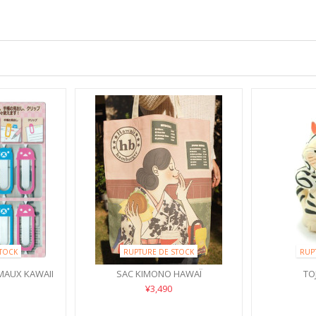
TOCK
RUPTURE DE STOCK
RUP
MAUX KAWAII
SAC KIMONO HAWAÏ
TO
¥3,490