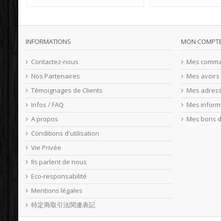
INFORMATIONS
MON COMPT
Contactez-nous
Mes comm
Nos Partenaires
Mes avoirs
Témoignages de Clients
Mes adres
Infos / FAQ
Mes inform
A propos
Mes bons d
Conditions d'utilisation
Vie Privée
Ils parlent de nous
Eco-responsabilité
Mentions légales
特定商取引法関連表記