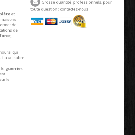
Grosse quantité, professionnels, pour
toute question :
contactez-nous
plète
et
 maisons
 permet de
tations de
force,
mouraï qui
 il a un sabre
 le
guerrier
.
est
sur le