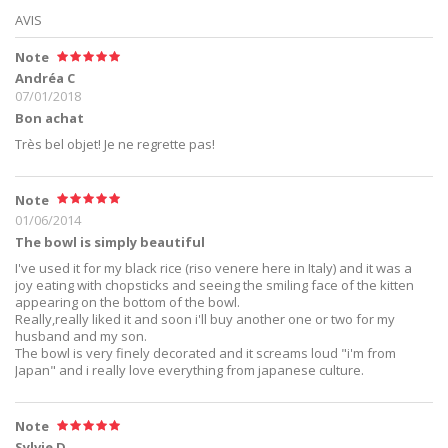
AVIS
Note
Andréa C
07/01/2018
Bon achat
Très bel objet! Je ne regrette pas!
Note
01/06/2014
The bowl is simply beautiful
I've used it for my black rice (riso venere here in Italy) and it was a
joy eating with chopsticks and seeing the smiling face of the kitten
appearing on the bottom of the bowl.
Really,really liked it and soon i'll buy another one or two for my
husband and my son.
The bowl is very finely decorated and it screams loud "i'm from
Japan" and i really love everything from japanese culture.
Note
Sylvie D