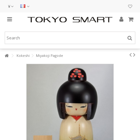
¥
Kokeshi
Miyakoji Pagode