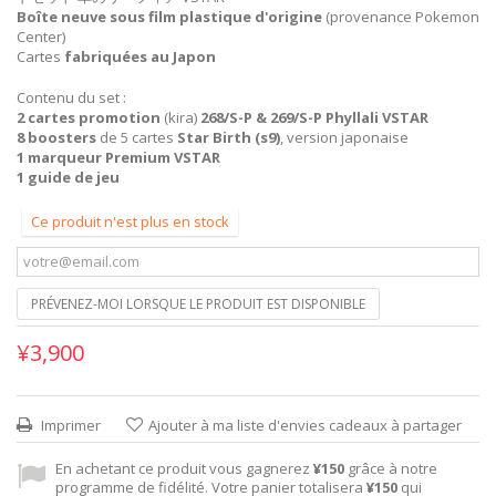
Boîte neuve sous film plastique d'origine
(provenance Pokemon
Center)
Cartes
fabriquées au Japon
Contenu du set :
2 cartes promotion
(kira)
268/S-P & 269/S-P Phyllali VSTAR
8 boosters
de 5 cartes
Star Birth (s9)
, version japonaise
1 marqueur Premium VSTAR
1 guide de jeu
Ce produit n'est plus en stock
PRÉVENEZ-MOI LORSQUE LE PRODUIT EST DISPONIBLE
¥3,900
Imprimer
Ajouter à ma liste d'envies cadeaux à partager
En achetant ce produit vous gagnerez
¥150
grâce à notre
programme de fidélité. Votre panier totalisera
¥150
qui