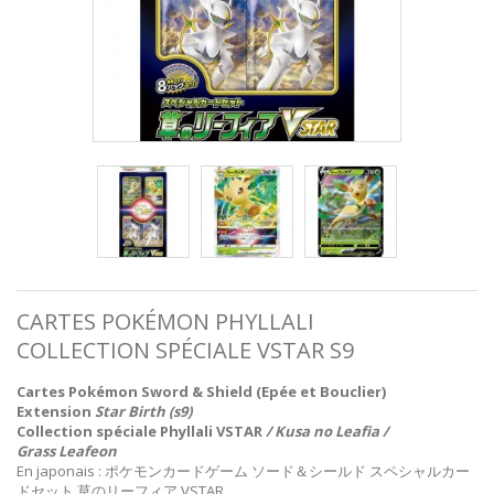
CARTES POKÉMON PHYLLALI
COLLECTION SPÉCIALE VSTAR S9
Cartes Pokémon Sword & Shield (Epée et Bouclier)
Extension
Star Birth (s9)
Collection spéciale Phyllali VSTAR
/ Kusa no Leafia /
Grass
Leafeon
En japonais : ポケモンカードゲーム ソード＆シールド スペシャルカー
ドセット 草のリーフィア VSTAR