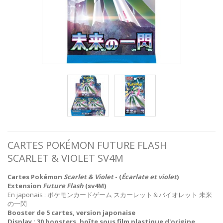
CARTES POKÉMON FUTURE FLASH
SCARLET & VIOLET SV4M
Cartes Pokémon
Scarlet & Violet
- (
Écarlate et violet
)
Extension
Future Flash
(sv4M)
En japonais : ポケモンカードゲーム スカーレット＆バイオレット 未来
の一閃
Booster de 5 cartes, v
ersion japonaise
Display : 30 boosters, boîte sous film plastique d'origine