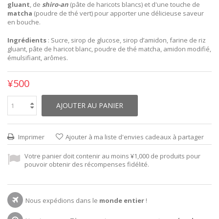
gluant
, de
shiro-an
(pâte de haricots blancs) et d'une touche de
matcha
(poudre de thé vert) pour apporter une délicieuse saveur
en bouche.
Ingrédients
: Sucre, sirop de glucose, sirop d’amidon, farine de riz
gluant, pâte de haricot blanc, poudre de thé matcha, amidon modifié,
émulsifiant, arômes.
¥500
AJOUTER AU PANIER
Imprimer
Ajouter à ma liste d'envies cadeaux à partager
Votre panier doit contenir au moins ¥1,000 de produits pour
pouvoir obtenir des récompenses fidélité.
Nous expédions dans le
monde entier
!