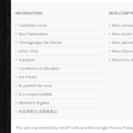
INFORMATIONS
MON COMPT
Contactez-nous
Mes comm
Nos Partenaires
Mes avoirs
Témoignages de Clients
Mes adres
Infos / FAQ
Mes inform
A propos
Mes bons d
Conditions d'utilisation
Vie Privée
Ils parlent de nous
Eco-responsabilité
Mentions légales
特定商取引法関連表記
This site is protected by reCAPTCHA and the Google
Privacy Polic