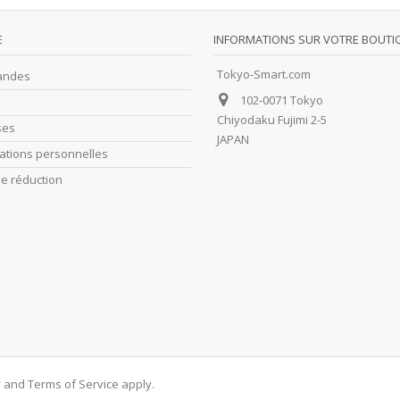
E
INFORMATIONS SUR VOTRE BOUTI
Tokyo-Smart.com
andes
102-0071 Tokyo
Chiyodaku Fujimi 2-5
ses
JAPAN
ations personnelles
e réduction
y
and
Terms of Service
apply.