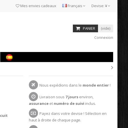
Mes envies cadeaux
Français
Devise:
¥
PANIER
(vide)
Connexion
Nous expédions dans le
monde entier
!
Livraison sous
7 jours
environ,
assurance
et
numéro de suivi
inclus.
Payez dans votre devise ! Sélection en
scuit
haut à droite de chaque page.