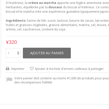
À l’extérieur, la
crème au matcha
apporte une légère amertume avec
herbacées, équilibrée par la
douceur
du biscuit à l’intérieur. Ce contr
biscuit et le matcha crée une expérience gustative typiquement japon
Ingrédients
: Farine de blé, sucre, lactose, beurre de cacao, lait enti
huiles et graisses végétales, graisse alimentaire, matcha, sel, levure, 
arôme, sel, saccharose, contient du soja.
¥320
AJOUTER AU PANIER
Imprimer
Ajouter à ma liste d'envies cadeaux à partager
Votre panier doit contenir au moins ¥1,000 de produits pour pou
des récompenses fidélité.