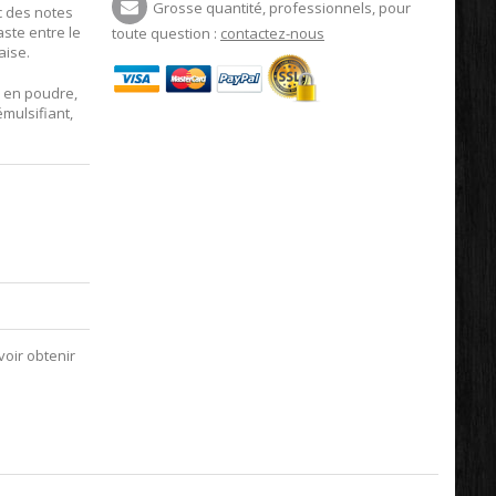
Grosse quantité, professionnels, pour
 des notes
aste entre le
toute question :
contactez-nous
aise.
er en poudre,
émulsifiant,
voir obtenir