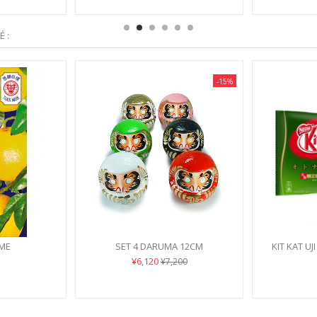
 :
-15%
ME
SET 4 DARUMA 12CM
KIT KAT UJ
¥6,120
¥7,200