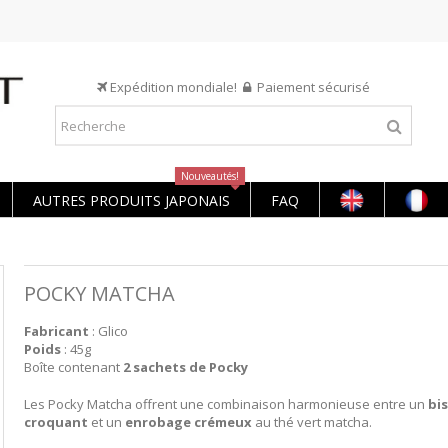
Expédition mondiale!
Paiement sécurisé
Nouveautés!
AUTRES PRODUITS JAPONAIS
FAQ
POCKY MATCHA
Fabricant
: Glico
Poids
: 45g
Boîte contenant
2 sachets de Pocky
Les Pocky Matcha offrent une combinaison harmonieuse entre un
bi
croquant
et un
enrobage
crémeux
au thé vert matcha.