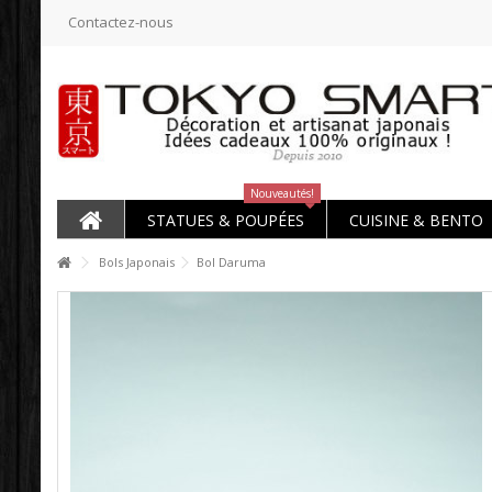
Contactez-nous
Nouveautés!
STATUES & POUPÉES
CUISINE & BENTO
Bols Japonais
Bol Daruma