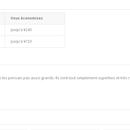
Vous économisez
Jusqu'à
¥240
Jusqu'à
¥720
 les pensais pas aussi grands. Ils sont tout simplement superbes et très rés