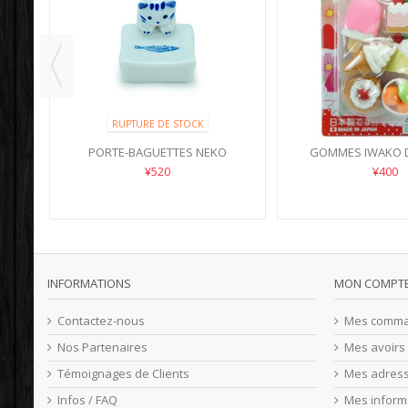
RUPTURE DE STOCK
PORTE-BAGUETTES NEKO
GOMMES IWAKO 
¥520
¥400
INFORMATIONS
MON COMPT
Contactez-nous
Mes comm
Nos Partenaires
Mes avoirs
Témoignages de Clients
Mes adres
Infos / FAQ
Mes inform