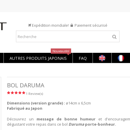
Expédition mondiale!
Paiement sécurisé
Nouveautés!
AUTRES PRODUITS JAPONAIS
FAQ
BOL DARUMA
1 Review(s)
Dimensions (version grande) :
ø14cm x 6,5cm
Fabriqué au Japon
Découvrez un
message de bonne humeur
et d'encouragem
dégustant votre repas dans ce bol
Daruma
porte-bonheur.