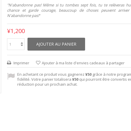
"N'abandonne pas! Même si tu tombes sept fois, tu te relèveras hui
chance et garde courage, beaucoup de choses peuvent arriver 
N'abandonne pas!
"
¥1,200
AJOUTER AU PANIER
Imprimer
Ajouter à ma liste d'envies cadeaux à partager
En achetant ce produit vous gagnerez
¥50
grâce à notre progr
fidélité. Votre panier totalisera
¥50
qui pourront être convertis 
réduction pour un prochain achat.