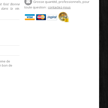
Grosse quantité, professionnels, pour
t fois! Bonne
toute question :
contactez-nous
dans la vie.
amme de
en bon de