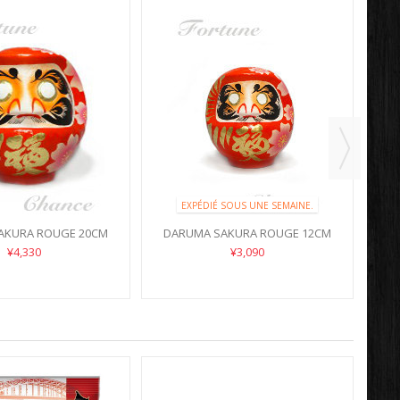
DA
EXPÉDIÉ SOUS UNE SEMAINE.
AKURA ROUGE 20CM
DARUMA SAKURA ROUGE 12CM
¥4,330
¥3,090