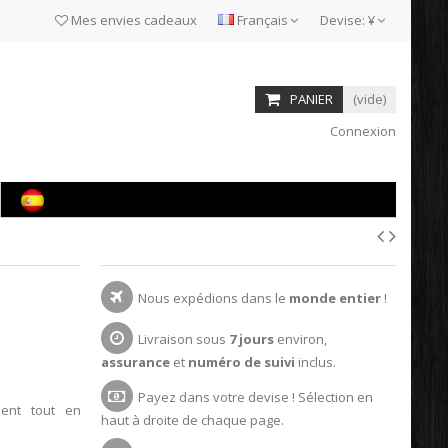
Mes envies cadeaux
Français
Devise:
¥
PANIER
(vide)
Connexion
Nous expédions dans le
monde entier
!
Livraison sous
7 jours
environ,
assurance
et
numéro de suivi
inclus.
Payez dans votre devise ! Sélection en
ent tout en
haut à droite de chaque page.