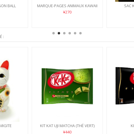
ON BALL
MARQUE-PAGES ANIMAUX KAWAII
SAC 
¥270
 :
MIGITE
KIT KAT UJI MATCHA (THÉ VERT)
K
¥440