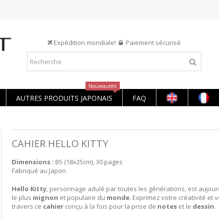
Expédition mondiale!
Paiement sécurisé
Nouveautés!
AUTRES PRODUITS JAPONAIS
FAQ
CAHIER HELLO KITTY
Dimensions :
B5 (18x25cm), 30 pages
Fabriqué au Japon
Hello
Kitty
, personnage adulé par toutes les générations, est aujourd
le plus
mignon
et populaire du
monde
. Exprimez votre créativité et 
travers ce
cahier
conçu à la fois pour la prise de
notes
et le
dessin
.