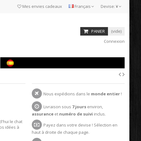
Mes envies cadeaux
Français
Devise:
¥
PANIER
(vide)
Connexion
Nous expédions dans le
monde entier
!
Livraison sous
7 jours
environ,
assurance
et
numéro de suivi
inclus.
'hui le chat
Payez dans votre devise ! Sélection en
vos idées à
haut à droite de chaque page.