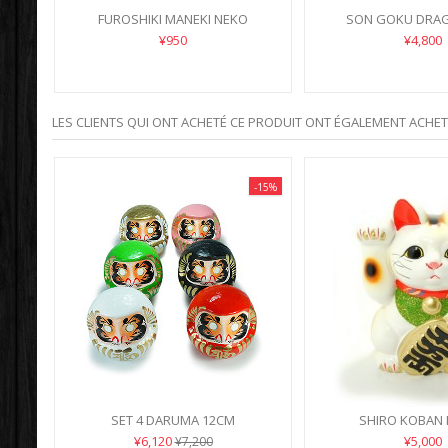
I
FUROSHIKI MANEKI NEKO
SON GOKU DRAG
SHOUFUKU
¥950
¥4,800
LES CLIENTS QUI ONT ACHETÉ CE PRODUIT ONT ÉGALEMENT ACHETÉ
-15%
SET 4 DARUMA 12CM
SHIRO KOBAN 
¥6,120
¥5,000
¥7,200