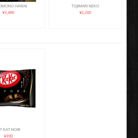
KIMONO HAWAÏ
TOJIMARI NEKO
¥3,490
¥2,200
IT KAT NOIR
¥390