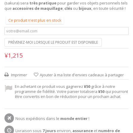
(sakura) sera
très pratique
pour garder vos objets personnels tels
que
accesoires de maquillage
,
clés
ou
bijoux
, en toute sécurité !
Ce produit n'est plus en stock
PRÉVENEZ-MOI LORSQUE LE PRODUIT EST DISPONIBLE
¥1,215
Imprimer
Ajouter à ma liste d'envies cadeaux à partager
En achetant ce produit vous gagnerez
¥50
grâce à notre
programme de fidélité. Votre panier totalisera
¥50
qui pourront
être convertis en bon de réduction pour un prochain achat.
Nous expédions dans le
monde entier
!
Livraison sous
7 jours
environ,
assurance
et
numéro de