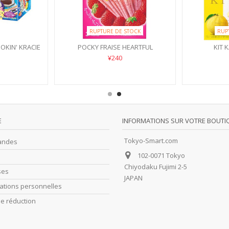
RUPTURE DE STOCK
RUP
OOKIN' KRACIE
POCKY FRAISE HEARTFUL
KIT 
¥240
E
INFORMATIONS SUR VOTRE BOUTI
Tokyo-Smart.com
andes
102-0071 Tokyo
Chiyodaku Fujimi 2-5
ses
JAPAN
ations personnelles
e réduction