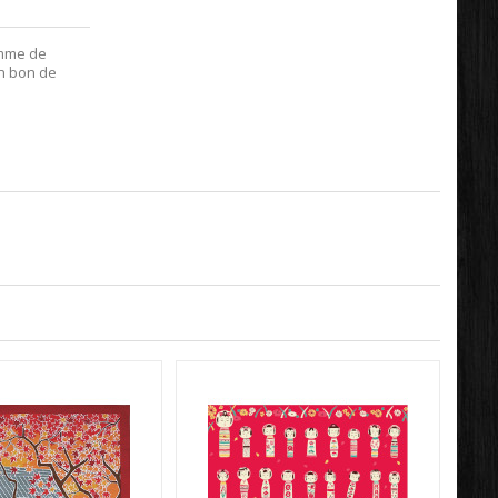
amme de
en bon de