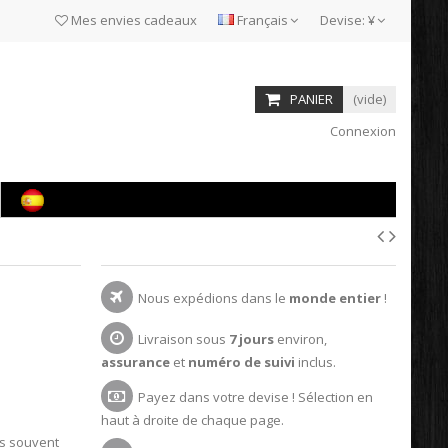
Mes envies cadeaux
Français
Devise:
¥
PANIER
(vide)
Connexion
Nous expédions dans le
monde entier
!
Livraison sous
7 jours
environ,
assurance
et
numéro de suivi
inclus.
Payez dans votre devise ! Sélection en
haut à droite de chaque page.
rès souvent