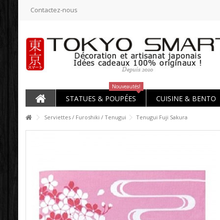
Contactez-nous
Nouveautés!
STATUES & POUPÉES
CUISINE & BENTO
Serviettes / Furoshiki / Tenugui
Tenugui Fuji Sakura