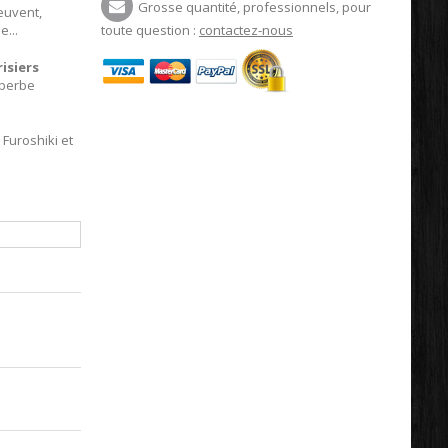
Grosse quantité, professionnels, pour
euvent,
e...
toute question :
contactez-nous
risiers
uperbe
 Furoshiki et