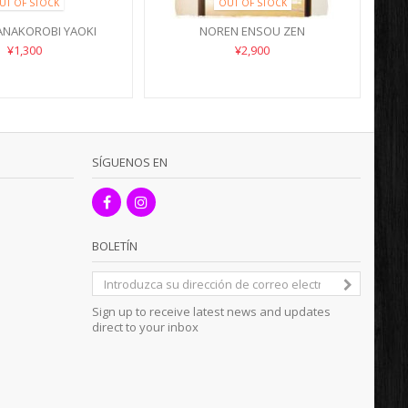
UT OF STOCK
OUT OF STOCK
ANAKOROBI YAOKI
NOREN ENSOU ZEN
¥1,300
¥2,900
SÍGUENOS EN
BOLETÍN
Sign up to receive latest news and updates
direct to your inbox