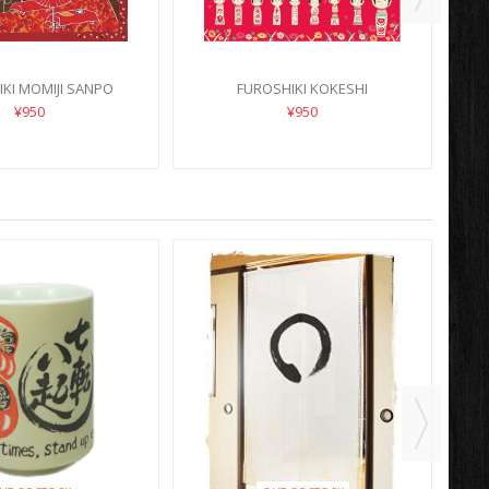
KI MOMIJI SANPO
FUROSHIKI KOKESHI
¥950
¥950