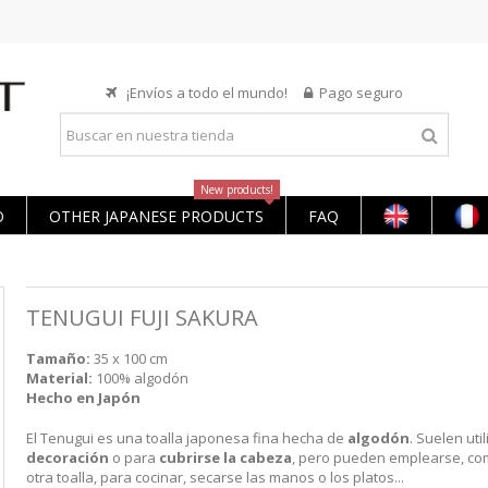
¡Envíos a todo el mundo!
Pago seguro
New products!
O
OTHER JAPANESE PRODUCTS
FAQ
TENUGUI FUJI SAKURA
Tamaño:
35 x 100 cm
Material:
100% algodón
Hecho en Japón
El Tenugui es una toalla japonesa fina hecha de
algodón
. Suelen uti
decoración
o para
cubrirse la cabeza
, pero pueden emplearse, co
otra toalla, para cocinar, secarse las manos o los platos...