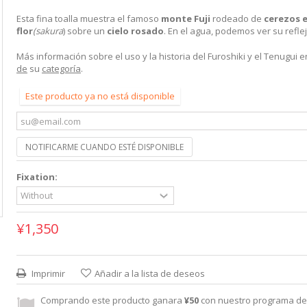
Esta fina toalla muestra el famoso
monte Fuji
rodeado de
cerezos 
flor
(sakura
) sobre un
cielo rosado
. En el agua, podemos ver su reflej
Más información sobre el uso y la historia del Furoshiki y el Tenugui 
de
su
categoría
.
Este producto ya no está disponible
NOTIFICARME CUANDO ESTÉ DISPONIBLE
Fixation:
¥1,350
Imprimir
Añadir a la lista de deseos
Comprando este producto ganara
¥50
con nuestro programa de 