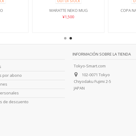
CK
OUT OF STOCK
O
KO
WARATTE NEKO MUG
COPA N
¥1,500
INFORMACIÓN SOBRE LA TIENDA
Tokyo-Smart.com
s
102-0071 Tokyo
as por abono
Chiyodaku Fujimi 2-5
ones
JAPAN
personales
s de descuento