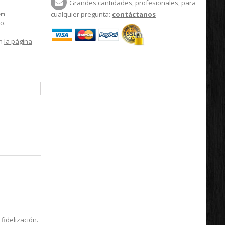
Grandes cantidades, profesionales, para
en
cualquier pregunta:
contáctanos
o.
en
la página
fidelización.