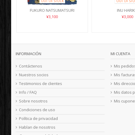
OUT OF STOCK
OUT OF STO
FUKURO NATSUMATSURI
INU HARI
¥3,100
¥3,000
INFORMACIÓN
MI CUENTA
Contáctenos
Mis pedido
Nuestros socios
Mis factur
Testimonios de clientes
Mis direcci
Info / FAQ
Mis datos 
Sobre nosotros
Mis cupone
Condiciones de uso
Política de privacidad
Hablan de nosotros