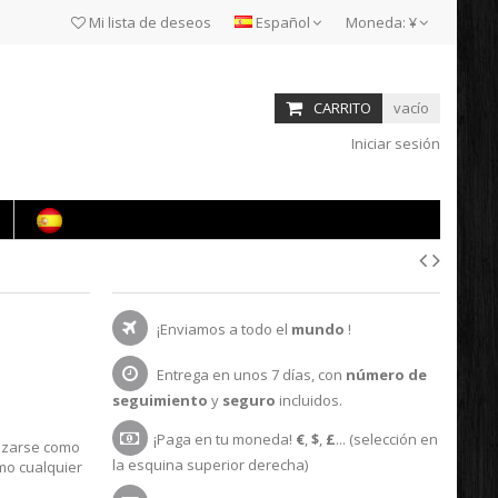
Mi lista de deseos
Español
Moneda:
¥
CARRITO
vacío
Iniciar sesión
¡Enviamos a todo el
mundo
!
Entrega en unos 7 días, con
número de
seguimiento
y
seguro
incluidos.
¡Paga en tu moneda!
€
,
$
,
£
... (selección en
lizarse como
la esquina superior derecha)
mo cualquier