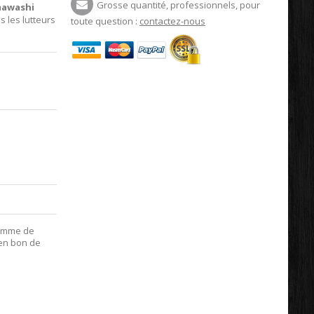
Grosse quantité, professionnels, pour
mawashi
s les lutteurs
toute question :
contactez-nous
ramme de
 en bon de