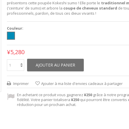
présentons cette poupée Kokeshi sumo ! Elle porte le
traditionnel 
('ceinture' de sumo) et arbore la
coupe de cheveux standard
de tou
professionnels, pardon, de tous ces dieux vivants !
Couleur:
¥5,280
AJOUTER AU PANIER
Imprimer
Ajouter à ma liste d'envies cadeaux à partager
En achetant ce produit vous gagnerez
¥250
grâce à notre prog
fidélité. Votre panier totalisera
¥250
qui pourront être convertis
réduction pour un prochain achat.