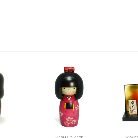
I
HARU NO KAZE
KOKE