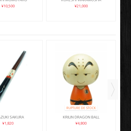
¥10,500
¥21,000
RUPTURE DE STOCK
AZUKI SAKURA
KRILIN DRAGON BALL
G
¥1,820
¥4,800