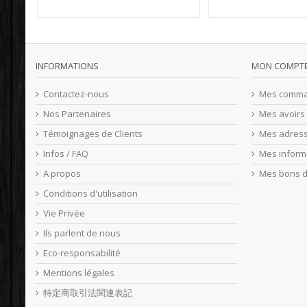
INFORMATIONS
MON COMPT
Contactez-nous
Mes comm
Nos Partenaires
Mes avoirs
Témoignages de Clients
Mes adres
Infos / FAQ
Mes inform
A propos
Mes bons d
Conditions d'utilisation
Vie Privée
Ils parlent de nous
Eco-responsabilité
Mentions légales
特定商取引法関連表記