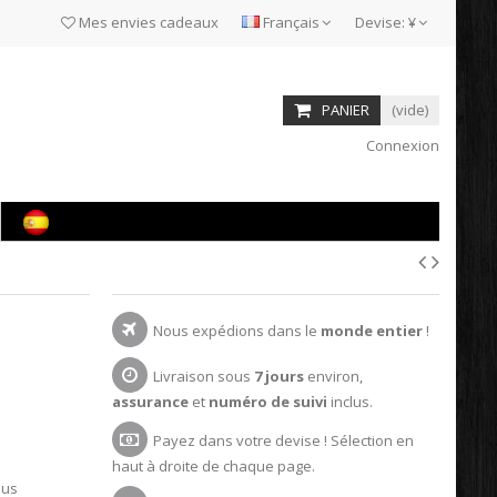
Mes envies cadeaux
Français
Devise:
¥
PANIER
(vide)
Connexion
Nous expédions dans le
monde entier
!
Livraison sous
7 jours
environ,
assurance
et
numéro de suivi
inclus.
Payez dans votre devise ! Sélection en
haut à droite de chaque page.
ous