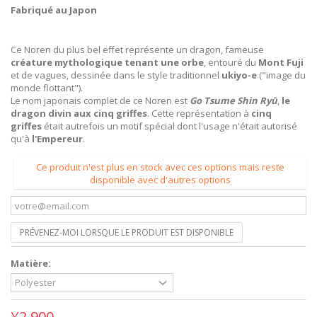
Fabriqué au Japon
Ce Noren du plus bel effet représente un dragon, fameuse
créature mythologique tenant une orbe
, entouré du
Mont Fuji
et de vagues, dessinée dans le style traditionnel
ukiyo-e
(
"image du
monde flottant"
).
Le nom japonais complet de ce Noren est
Go Tsume Shin
Ryū
,
le
dragon divin aux cinq griffes
. Cette représentation à
cinq
griffes
était autrefois un motif spécial dont l'usage n'était autorisé
qu'à
l'Empereur
.
Ce produit n'est plus en stock avec ces options mais reste
disponible avec d'autres options
PRÉVENEZ-MOI LORSQUE LE PRODUIT EST DISPONIBLE
Matière:
¥2,900