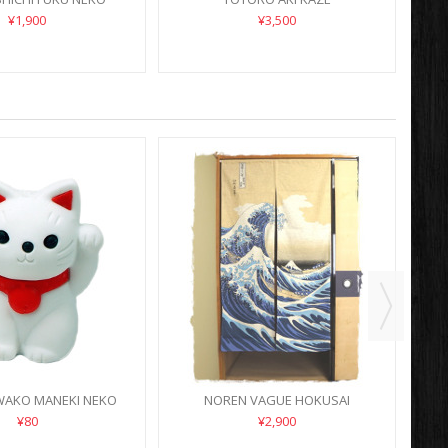
¥1,900
¥3,500
AKO MANEKI NEKO
NOREN VAGUE HOKUSAI
CA
¥80
¥2,900