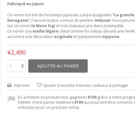
Fabriqué au Japon
Ce noren est tiré de l’estampe japonais (
ukiyo-e
) appelée
“La grande
Kanagawa”
, l'œuvre la plus connue du peintre
Hokusai
. Vous pourre
sur ce noren
le Mont Fuji
et trois bateaux pris dans la tempête.
Ce noren à la
maille légère
, idéal comme fin rideau devant une fenêt
assurera une décoration
originale
et typiquement
nippone.
¥2,490
AJOUTER AU PANIER
Imprimer
Ajouter à ma liste d'envies cadeaux à partager
En achetant ce produit vous gagnerez
¥100
grâce à notre prog
fidélité. Votre panier totalisera
¥100
qui pourront être convertis
réduction pour un prochain achat.