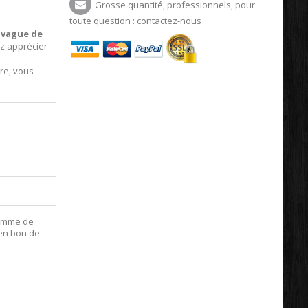
Grosse quantité, professionnels, pour
toute question :
contactez-nous
 vague de
z apprécier
re, vous
ramme de
 en bon de