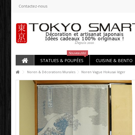
Contactez-nous
Nouveautés!
STATUES & POUPÉES
CUISINE & BENTO
Noren & Décorations Murales
Noren Vague Hokusai léger