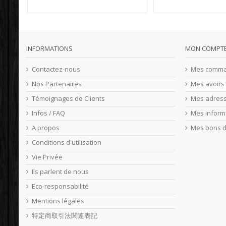
INFORMATIONS
MON COMPT
Contactez-nous
Mes comm
Nos Partenaires
Mes avoirs
Témoignages de Clients
Mes adres
Infos / FAQ
Mes inform
A propos
Mes bons d
Conditions d'utilisation
Vie Privée
Ils parlent de nous
Eco-responsabilité
Mentions légales
特定商取引法関連表記