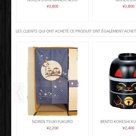
¥3,800
¥3,800
LES CLIENTS QUI ONT ACHETÉ CE PRODUIT ONT ÉGALEMENT ACHETÉ
U
NOREN TSUKI FUKURO
BENTO KOKESHI K
NEKO
¥2,200
¥2,400