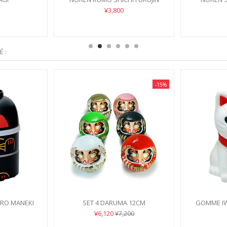
¥3,800
 :
-15%
URO MANEKI
SET 4 DARUMA 12CM
GOMME IW
¥6,120
¥7,200