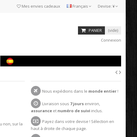
Mes envies cadeaux
Français
Devise:
¥
PANIER
(vide)
Connexion
Nous expédions dans le
monde entier
!
Livraison sous
7 jours
environ,
assurance
et
numéro de suivi
inclus.
Payez dans votre devise ! Sélection en
u non, sur la
haut à droite de chaque page.