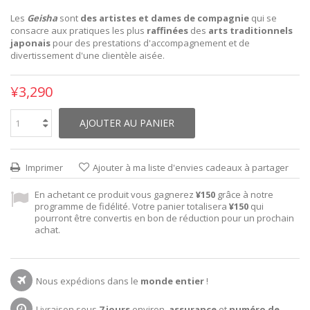
Les
Geisha
sont
des artistes et dames de compagnie
qui se
consacre aux pratiques les plus
raffinées
des
arts traditionnels
japonais
pour des prestations d'accompagnement et de
divertissement d'une clientèle aisée.
¥3,290
AJOUTER AU PANIER
Imprimer
Ajouter à ma liste d'envies cadeaux à partager
En achetant ce produit vous gagnerez
¥150
grâce à notre
programme de fidélité. Votre panier totalisera
¥150
qui
pourront être convertis en bon de réduction pour un prochain
achat.
Nous expédions dans le
monde entier
!
Livraison sous
7 jours
environ,
assurance
et
numéro de