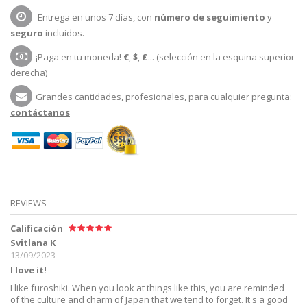
Entrega en unos 7 días, con
número de seguimiento
y
seguro
incluidos.
¡Paga en tu moneda!
€
,
$
,
£
... (selección en la esquina superior
derecha)
Grandes cantidades, profesionales, para cualquier pregunta:
contáctanos
REVIEWS
Calificación
Svitlana K
13/09/2023
I love it!
I like furoshiki. When you look at things like this, you are reminded
of the culture and charm of Japan that we tend to forget. It's a good