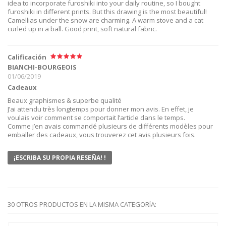
idea to incorporate furoshiki into your daily routine, so I bought
furoshiki in different prints. But this drawing is the most beautiful!
Camellias under the snow are charming. A warm stove and a cat
curled up in a ball. Good print, soft natural fabric.
Calificación
BIANCHI-BOURGEOIS
01/06/2019
Cadeaux
Beaux graphismes & superbe qualité
J’ai attendu très longtemps pour donner mon avis. En effet, je
voulais voir comment se comportait l’article dans le temps.
Comme j’en avais commandé plusieurs de différents modèles pour
emballer des cadeaux, vous trouverez cet avis plusieurs fois.
¡ESCRIBA SU PROPIA RESEÑA! !
30 OTROS PRODUCTOS EN LA MISMA CATEGORÍA: