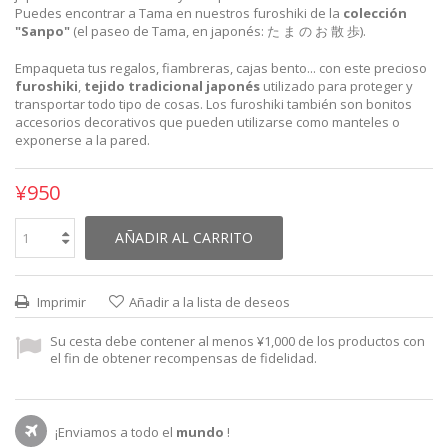
Puedes encontrar a Tama en nuestros furoshiki de la
colección
"Sanpo"
(el paseo de Tama, en japonés: た ま の お 散 歩).
Empaqueta tus regalos, fiambreras, cajas bento... con este precioso
furoshiki
,
tejido tradicional japonés
utilizado para proteger y
transportar todo tipo de cosas. Los furoshiki también son bonitos
accesorios decorativos que pueden utilizarse como manteles o
exponerse a la pared.
¥950
AÑADIR AL CARRITO
Imprimir
Añadir a la lista de deseos
Su cesta debe contener al menos ¥1,000 de los productos con
el fin de obtener recompensas de fidelidad.
¡Enviamos a todo el
mundo
!