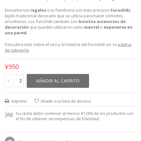
Envuelve tus
regalos
o tu fiambrera con este precioso
Furoshiki
,
tejido tradicional decorado que se utiliza para hacer cómodos
envoltorios. Los furoshiki también son
bonitos accesorios de
decoración
que pueden utilizarse como
mantel
o
exponerse en
una pared
.
Descubra más sobre el uso y la historia del Furoshiki en su
página
de categoría
.
¥950
AÑADIR AL CARRITO
Imprimir
Añadir a la lista de deseos
Su cesta debe contener al menos ¥1,000 de los productos con
el fin de obtener recompensas de fidelidad.