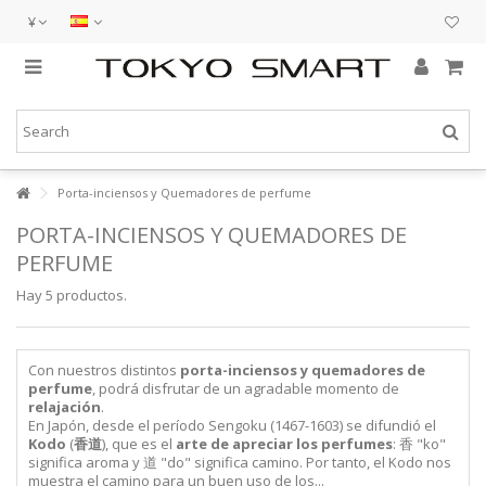
¥
Porta-inciensos y Quemadores de perfume
PORTA-INCIENSOS Y QUEMADORES DE
PERFUME
Hay 5 productos.
Con nuestros distintos
porta-inciensos y quemadores de
perfume
, podrá disfrutar de un agradable momento de
relajación
.
En Japón, desde el período Sengoku (1467-1603) se difundió el
Kodo
(
香道
), que es el
arte de apreciar los perfumes
: 香 "
ko
"
significa aroma y 道 "
do
" significa camino. Por tanto, el
Kodo
nos
muestra el camino para un buen uso de los...