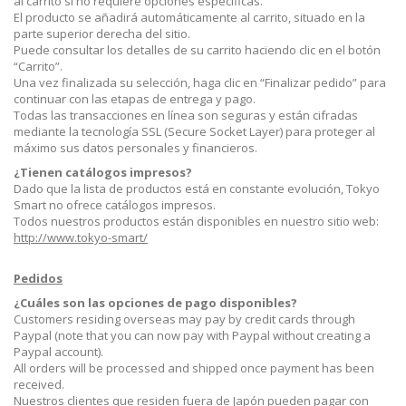
al carrito si no requiere opciones específicas.
El producto se añadirá automáticamente al carrito, situado en la
parte superior derecha del sitio.
Puede consultar los detalles de su carrito haciendo clic en el botón
“Carrito”.
Una vez finalizada su selección, haga clic en “Finalizar pedido” para
continuar con las etapas de entrega y pago.
Todas las transacciones en línea son seguras y están cifradas
mediante la tecnología SSL (Secure Socket Layer) para proteger al
máximo sus datos personales y financieros.
¿Tienen catálogos impresos?
Dado que la lista de productos está en constante evolución, Tokyo
Smart no ofrece catálogos impresos.
Todos nuestros productos están disponibles en nuestro sitio web:
http://www.tokyo-smart/
Pedidos
¿Cuáles son las opciones de pago disponibles?
Customers residing overseas may pay by credit cards through
Paypal (note that you can now pay with Paypal without creating a
Paypal account).
All orders will be processed and shipped once payment has been
received.
Nuestros clientes que residen fuera de Japón pueden pagar con