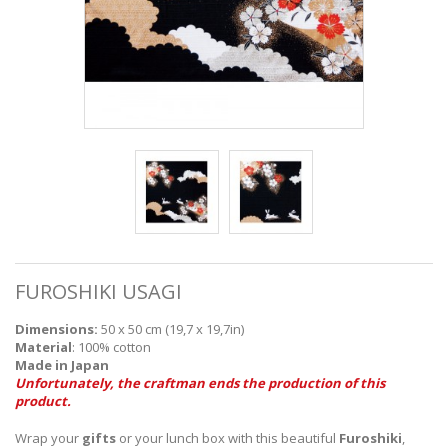
FUROSHIKI USAGI
Dimensions:
50 x 50 cm (19,7 x 19,7in)
Material
: 100% cotton
Made in Japan
Unfortunately, the craftman ends the production of this
product.
Wrap your
gifts
or your lunch box with this beautiful
Furoshiki
,