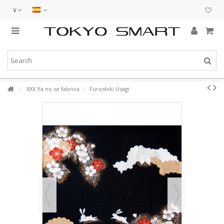
¥
XXX Ya no se fabrica
Furoshiki Usagi