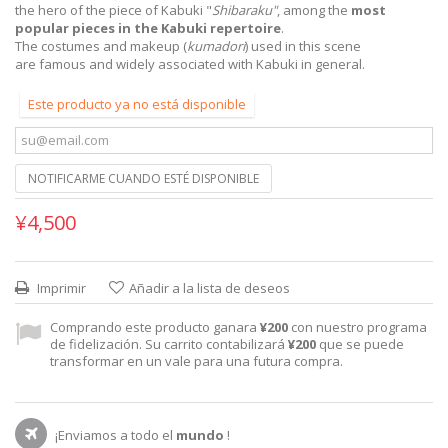
the hero of the piece of Kabuki "
Shibaraku"
, among the
most
popular pieces in the Kabuki repertoire
.
The costumes and makeup (
kumadori
) used in this scene
are famous and widely associated with Kabuki in general.
Este producto ya no está disponible
NOTIFICARME CUANDO ESTÉ DISPONIBLE
¥4,500
Imprimir
Añadir a la lista de deseos
Comprando este producto ganara
¥200
con nuestro programa
de fidelización. Su carrito contabilizará
¥200
que se puede
transformar en un vale para una futura compra.
¡Enviamos a todo el
mundo
!