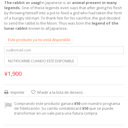
The rabbit or
usagi
in Japanese is an
animal present in many
legends.
One of these legends even says that after giving his flesh
by throwing himself into a pot to feed a god who had taken the form
of a hungry old man. To thank him for his sacrifice, the god decided
to send the rabbit to the Moon. Thus was born the
legend of the
lunar rabbit
known to all Japanese.
Este producto ya no está disponible
NOTIFICARME CUANDO ESTÉ DISPONIBLE
¥1,900
Imprimir
Añadir a la lista de deseos
Comprando este producto ganara
¥50
con nuestro programa
de fidelización. Su carrito contabilizará
¥50
que se puede
transformar en un vale para una futura compra.