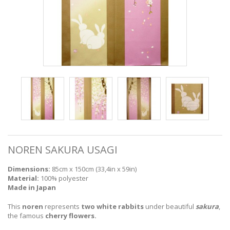
NOREN SAKURA USAGI
Dimensions:
85cm x 150cm (33,4in x 59in)
Material:
100% polyester
Made in Japan
This
noren
represents
two white rabbits
under beautiful
sakura
,
the famous
cherry flowers.