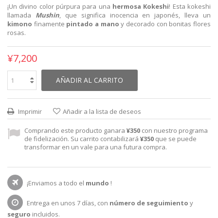
¡Un divino color púrpura para una
hermosa Kokeshi
! Esta kokeshi
llamada
Mushin
, que significa inocencia en japonés, lleva un
kimono
finamente
pintado a mano
y decorado con bonitas flores
rosas.
¥7,200
AÑADIR AL CARRITO
Imprimir
Añadir a la lista de deseos
Comprando este producto ganara
¥350
con nuestro programa
de fidelización. Su carrito contabilizará
¥350
que se puede
transformar en un vale para una futura compra.
¡Enviamos a todo el
mundo
!
Entrega en unos 7 días, con
número de seguimiento
y
seguro
incluidos.