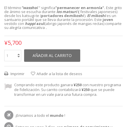
El término
"wasshoi
" significa
"permanecer en armonía".
Este grito
de ánimo se escucha durante
los matsuri
(
festivales japoneses)
desde los
katsugi-te (
portadores de
mikoshi
).
El mikoshi
es un
santuario portátil
que se lleva durante la procesión. Este
joven
vestido con
happi
azul
(abrigo japonés de mangas rectas) comparte
su alegría comunicativa
.
¥5,700
AÑADIR AL CARRITO
Imprimir
Añadir a la lista de deseos
Comprando este producto ganara
¥250
con nuestro programa
de fidelización. Su carrito contabilizará
¥250
que se puede
transformar en un vale para una futura compra.
¡Enviamos a todo el
mundo
!
Entrega en unos 7 días, con
número de seguimiento
y