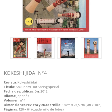
KOKESHI JIDAI N°4
Revista
: Kokeshi Jidai
Título
:
Sakunami Hot Spring
special
Fecha de publicación
: 2012
Idioma
: Japonés
Volumen
: n°4
Dimensiones revista y cuadernillo
: 18 cm x 25,5 cm (7in x 10in)
Páginas
: 120 + 64 (cuadernillo de fotos)