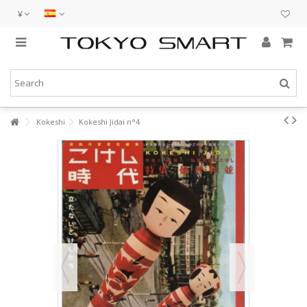
¥
Kokeshi
Kokeshi Jidai n°4