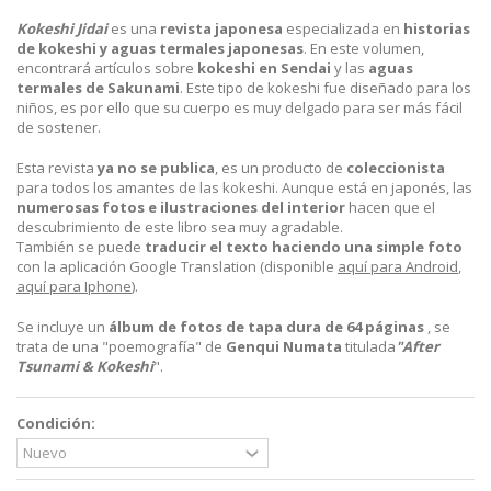
Kokeshi Jidai
es una
revista japonesa
especializada en
historias
de kokeshi y aguas termales japonesas
. En este volumen,
encontrará artículos sobre
kokeshi en Sendai
y las
aguas
termales de Sakunami
. Este tipo de kokeshi fue diseñado para los
niños, es por ello que su cuerpo es muy delgado para ser más fácil
de sostener.
Esta revista
ya no se publica
, es un producto de
coleccionista
para todos los amantes de las kokeshi. Aunque está en japonés, las
numerosas fotos e ilustraciones del interior
hacen que el
descubrimiento de este libro sea muy agradable.
También se puede
traducir el texto haciendo una simple foto
con la aplicación Google Translation (disponible
aquí para Android
,
aquí para Iphone
).
Se incluye un
álbum de fotos de tapa dura de 64 páginas
, se
trata de una "poemografía" de
Genqui Numata
titulada
"After
Tsunami & Kokeshi
".
Condición: