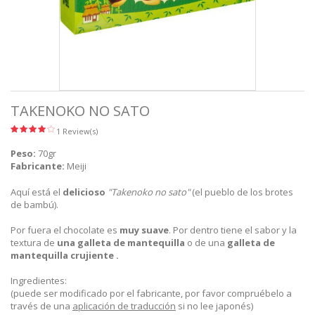
TAKENOKO NO SATO
1 Review(s)
Peso:
70gr
Fabricante:
Meiji
Aquí está
el
delicioso
"
Takenoko
no sato
"
(el pueblo
de los
brotes
de bambú
).
Por fuera el chocolate
es
muy
suave
.
Por dentro
tiene
el sabor y la
textura
de
una galleta de mantequilla
o de una
galleta de
mantequilla
crujiente
.
Ingredientes:
(puede ser modificado por el fabricante, por favor compruébelo a
través de una
aplicación de traducción
si no lee japonés)