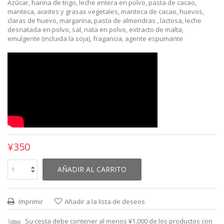
Azúcar, harina de trigo, leche entera en polvo, pasta de cacao,
manteca, aceites y grasas vegetales, manteca de cacao, huevos,
claras de huevo, margarina
,
pasta de
almendras
,
lactosa
,
leche
desnatada
en polvo, sal,
nata
en polvo,
extracto de malta
,
emulgente (
incluida la
soja)
, fragancia,
agente espumante
¥350
AÑADIR AL CARRITO
Imprimir
Añadir a la lista de deseos
Su cesta debe contener al menos ¥1,000 de los productos con