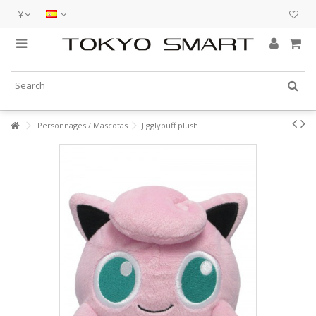
¥
Personnages / Mascotas
Jigglypuff plush