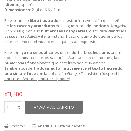
Idioma:
Japonés
Dimensiones:
21,4 x 16,6 x 1 cm
Este hermoso
libro ilustrado
le mostrará la evolución del diseño
de
los cascos y armaduras
de los guerreros
del periodo
Sengoku
(1467-1603). Con sus
numerosas fotografías
, disfrutará viendo los
cascos más
kawaii
de la
historia, hasta el punto de querer verlos
usted mismo en el museo en el que están expuestos.
Este libro
ya no se publica
, es un producto de
coleccionista
para
todos los amantes de los samuráis. Aunque está en japonés, las
numerosas fotos
hacen que este libro sea muy ameno.
También puede
traducir automáticamente el texto haciendo
una simple foto
con la aplicación Google Translation (disponible
aquí para Android
,
aquí para Iphone
).
¥3,400
AÑADIR AL CARRITO
Imprimir
Añadir a la lista de deseos