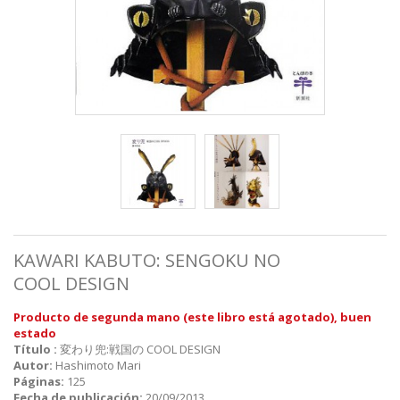
KAWARI KABUTO: SENGOKU NO
COOL DESIGN
Producto de segunda mano
(este libro está agotado),
buen
estado
Título :
変わり兜:戦国の COOL DESIGN
Autor:
Hashimoto Mari
Páginas:
125
Fecha de publicación:
20/09/2013