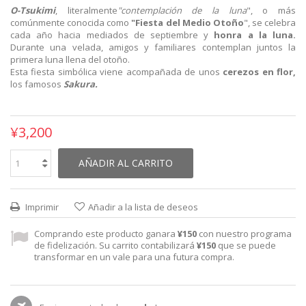
O-Tsukimi
, literalmente
"contemplación de la luna
", o más
comúnmente conocida como
"Fiesta del Medio Otoño
", se celebra
cada año hacia mediados de septiembre y
honra a la luna.
Durante una velada, amigos y familiares contemplan juntos la
primera luna llena del otoño.
Esta fiesta simbólica viene acompañada de unos
cerezos en flor,
los famosos
Sakura.
¥3,200
AÑADIR AL CARRITO
Imprimir
Añadir a la lista de deseos
Comprando este producto ganara
¥150
con nuestro programa
de fidelización. Su carrito contabilizará
¥150
que se puede
transformar en un vale para una futura compra.