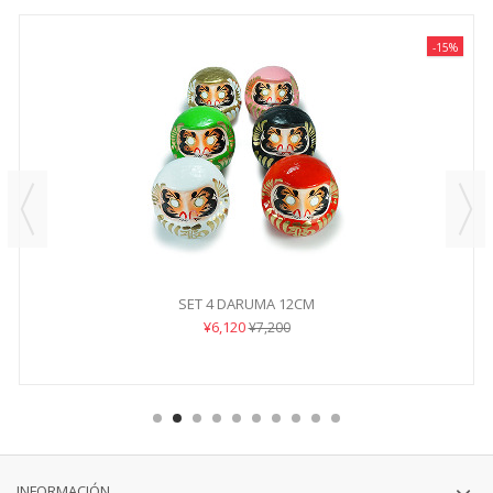
-15%
SET 4 DARUMA 12CM
¥6,120
¥7,200
INFORMACIÓN