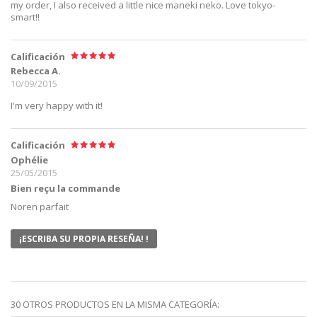
my order, I also received a little nice maneki neko. Love tokyo-
smart!!
Calificación
Rebecca A.
10/09/2015
I'm very happy with it!
Calificación
Ophélie
25/05/2015
Bien reçu la commande
Noren parfait
¡ESCRIBA SU PROPIA RESEÑA! !
30 OTROS PRODUCTOS EN LA MISMA CATEGORÍA: