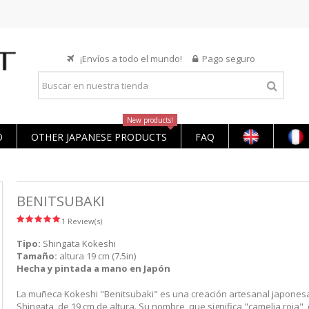
¡Envíos a todo el mundo!
Pago seguro
New products!
O
OTHER JAPANESE PRODUCTS
FAQ
BENITSUBAKI
1 Review(s)
Tipo:
Shingata Kokeshi
Tamaño:
altura 19 cm (7.5in)
Hecha y pintada a mano en Japón
La muñeca Kokeshi "Benitsubaki" es una creación artesanal japonesa
Shingata, de 19 cm de altura. Su nombre, que significa "camelia roja",