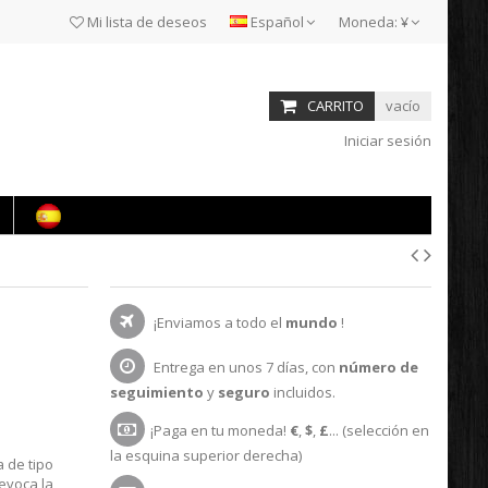
Mi lista de deseos
Español
Moneda:
¥
CARRITO
vacío
Iniciar sesión
¡Enviamos a todo el
mundo
!
Entrega en unos 7 días, con
número de
seguimiento
y
seguro
incluidos.
¡Paga en tu moneda!
€
,
$
,
£
... (selección en
la esquina superior derecha)
 de tipo
 evoca la