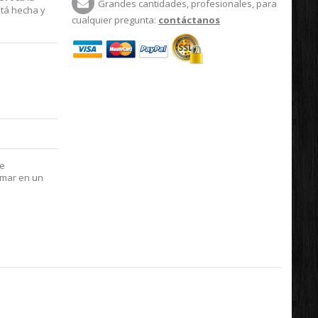
Grandes cantidades, profesionales, para
stá hecha y
cualquier pregunta:
contáctanos
de
rmar en un