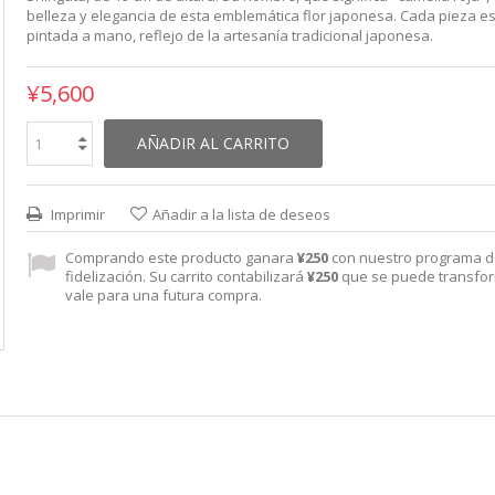
belleza y elegancia de esta emblemática flor japonesa. Cada pieza e
pintada a mano, reflejo de la artesanía tradicional japonesa.
¥5,600
AÑADIR AL CARRITO
Imprimir
Añadir a la lista de deseos
Comprando este producto ganara
¥250
con nuestro programa 
fidelización. Su carrito contabilizará
¥250
que se puede transfo
vale para una futura compra.