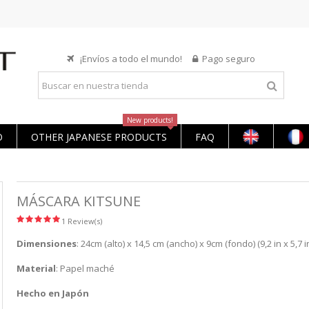
¡Envíos a todo el mundo!
Pago seguro
New products!
O
OTHER JAPANESE PRODUCTS
FAQ
MÁSCARA KITSUNE
1 Review(s)
Dimensiones
: 24cm (alto) x 14,5 cm (ancho) x 9cm (fondo) (9,2 in x 5,7 in
Material
: Papel maché
Hecho en Japón