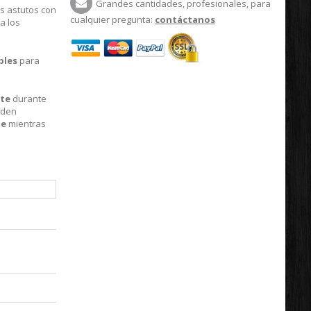
Grandes cantidades, profesionales, para
s astutos con
cualquier pregunta:
contáctanos
a los
bles
para
nte
durante
eden
te
mientras