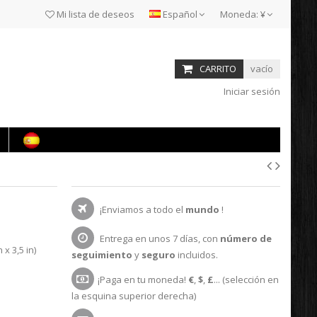
Mi lista de deseos
Español
Moneda:
¥
CARRITO
vacío
Iniciar sesión
¡Enviamos a todo el
mundo
!
Entrega en unos 7 días, con
número de
 x 3,5 in)
seguimiento
y
seguro
incluidos.
¡Paga en tu moneda!
€
,
$
,
£
... (selección en
la esquina superior derecha)