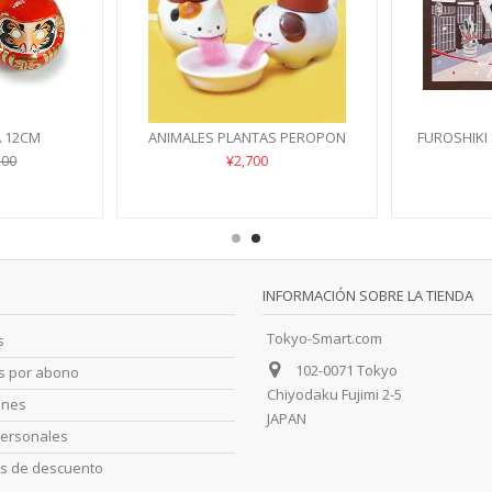
A 12CM
ANIMALES PLANTAS PEROPON
FUROSHIK
¥2,700
200
INFORMACIÓN SOBRE LA TIENDA
Tokyo-Smart.com
s
102-0071 Tokyo
as por abono
Chiyodaku Fujimi 2-5
ones
JAPAN
personales
s de descuento