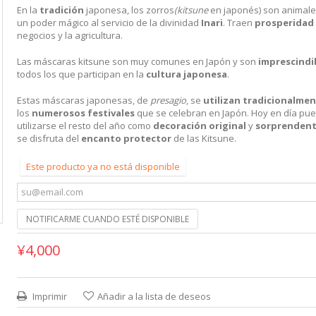
En la
tradición
japonesa, los zorros
(kitsune
en japonés) son animale
un poder mágico al servicio de la divinidad
Inari
. Traen
prosperidad
negocios y la agricultura.
Las máscaras kitsune son muy comunes en Japón y son
imprescindi
todos los que participan en la
cultura japonesa
.
Estas máscaras japonesas, de
presagio
, se
utilizan tradicionalme
los
numerosos festivales
que se celebran en Japón. Hoy en día pu
utilizarse el resto del año como
decoración
original
y
sorprenden
se disfruta del
encanto protector
de las Kitsune.
Este producto ya no está disponible
NOTIFICARME CUANDO ESTÉ DISPONIBLE
¥4,000
Imprimir
Añadir a la lista de deseos