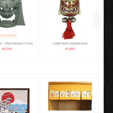
UT OF STOCK
M
 - ONIGAWARA STYLE
CAMPANAS NAMAHAGE
¥4,200
¥1,800