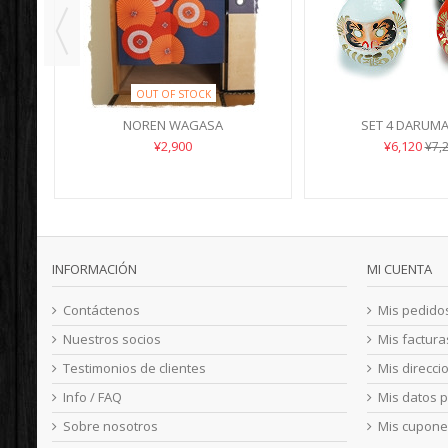
OUT OF STOCK
S
NOREN WAGASA
SET 4 DARUM
¥2,900
¥6,120
¥7,
INFORMACIÓN
MI CUENTA
Contáctenos
Mis pedido
Nuestros socios
Mis factur
Testimonios de clientes
Mis direcci
Info / FAQ
Mis datos 
Sobre nosotros
Mis cupone