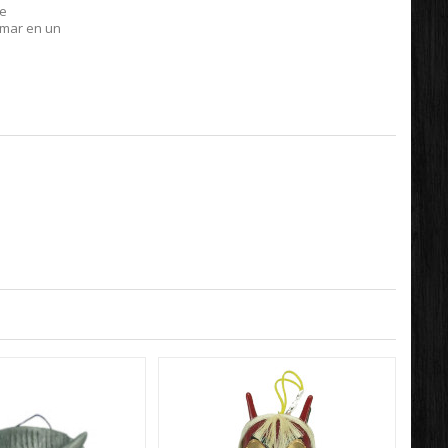
de
rmar en un