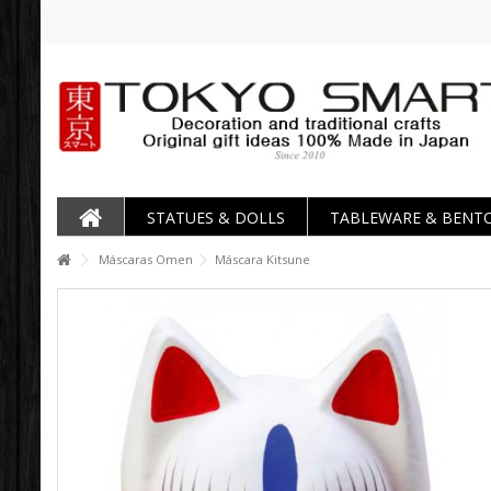
STATUES & DOLLS
TABLEWARE & BENT
Máscaras Omen
Máscara Kitsune