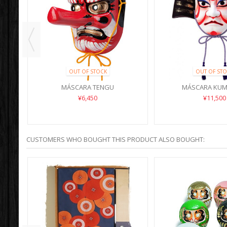
OUT OF STOCK
OUT OF STO
MÁSCARA TENGU
MÁSCARA KUM
¥6,450
¥11,500
CUSTOMERS WHO BOUGHT THIS PRODUCT ALSO BOUGHT: