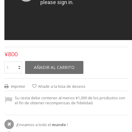
¥800
AÑADIR AL CARRITO
Imprimir
Añadir a la lista de deseos
Su cesta debe contener al menos ¥1,000 de los productos con
el fin de obtener recompensas de fidelidad.
¡Enviamos a todo el
mundo
!