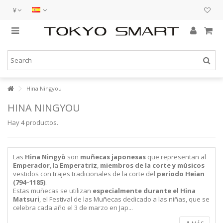
¥
Hina Ningyou
HINA NINGYOU
Hay 4 productos.
Las
Hina Ningyō
son
muñecas japonesas
que representan al
Emperador
, la
Emperatriz
,
miembros de la corte y músicos
vestidos con trajes tradicionales de la corte del
periodo Heian
(794–1185)
.
Estas muñecas se utilizan
especialmente durante el
Hina
Matsuri
, el Festival de las Muñecas dedicado a las niñas, que se
celebra cada año el 3 de marzo en Jap...